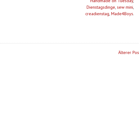
Handmade on Tuesday
,
Dienstagsdinge
,
sew mini
,
creadienstag
,
Made4Boys
.
Älterer Pos