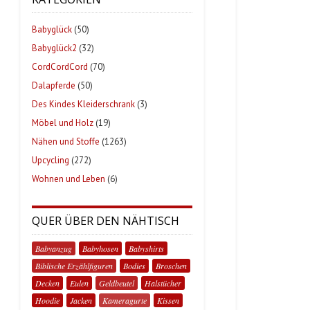
Babyglück
(50)
Babyglück2
(32)
CordCordCord
(70)
Dalapferde
(50)
Des Kindes Kleiderschrank
(3)
Möbel und Holz
(19)
Nähen und Stoffe
(1263)
Upcycling
(272)
Wohnen und Leben
(6)
QUER ÜBER DEN NÄHTISCH
Babyanzug
Babyhosen
Babyshirts
Biblische Erzählfiguren
Bodies
Broschen
Decken
Eulen
Geldbeutel
Halstücher
Hoodie
Jacken
Kameragurte
Kissen