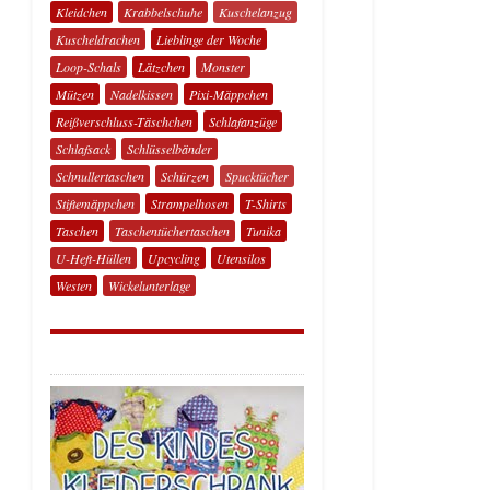
Kleidchen
Krabbelschuhe
Kuschelanzug
Kuscheldrachen
Lieblinge der Woche
Loop-Schals
Lätzchen
Monster
Mützen
Nadelkissen
Pixi-Mäppchen
Reißverschluss-Täschchen
Schlafanzüge
Schlafsack
Schlüsselbänder
Schnullertaschen
Schürzen
Spucktücher
Stiftemäppchen
Strampelhosen
T-Shirts
Taschen
Taschentüchertaschen
Tunika
U-Heft-Hüllen
Upcycling
Utensilos
Westen
Wickelunterlage