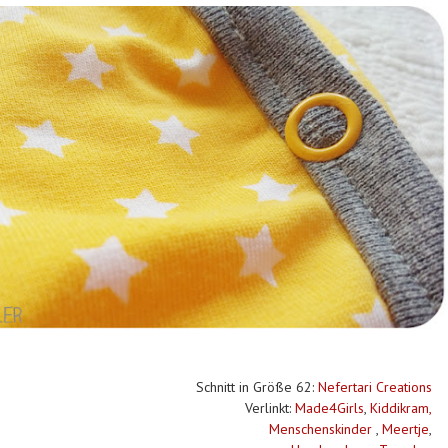
Schnitt in Größe 62:
Nefertari Creations
Verlinkt:
Made4Girls
,
Kiddikram,
Menschenskinder
,
Meertje
,